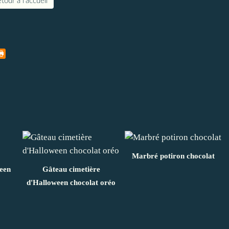
tour à l'accueil
Marbré potiron chocolat
een
Gâteau cimetière
d'Halloween chocolat oréo