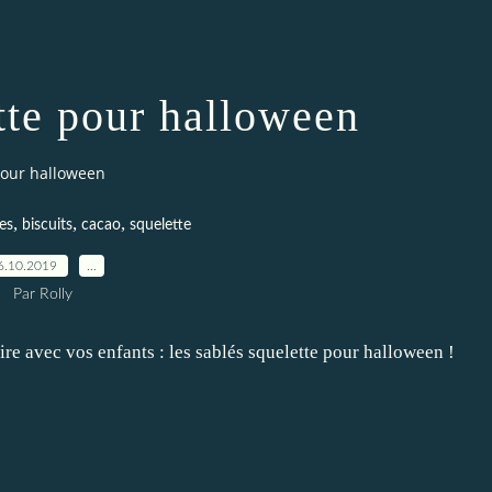
tte pour halloween
pour halloween
,
,
,
es
biscuits
cacao
squelette
6.10.2019
…
Par Rolly
re avec vos enfants : les sablés squelette pour halloween !