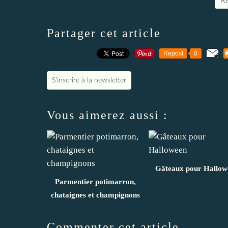
Re
Partager cet article
Repost
0
S'inscrire à la newsletter
Vous aimerez aussi :
Gâteaux pour Hallow
Parmentier potimarron,
chataignes et champignons
Commenter cet article