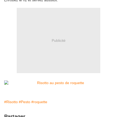
Enrobez le riz et servez aussitôt.
Publicité
#Risotto
#Pesto
#roquette
Partager