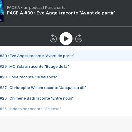
FACE A - un podcast Purecharts
FACE A #30 : Eve Angeli raconte "Avant de partir"
#30 : Eve Angeli raconte "Avant de partir"
#29 : MC Solaar raconte "Bouge de là"
28 : Lorie raconte "Je vais vite"
#27 : Christophe Willem raconte "Jacques a dit"
#26 : Chimène Badi raconte "Entre nous"
#25 : Indochine raconte "3e sexe"
#24 : Zaho raconte "C'est chelou"
#23 : Patrick Bruel raconte "Au café des délices"