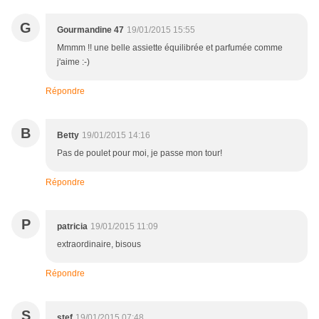
G
Gourmandine 47
19/01/2015 15:55
Mmmm !! une belle assiette équilibrée et parfumée comme
j'aime :-)
Répondre
B
Betty
19/01/2015 14:16
Pas de poulet pour moi, je passe mon tour!
Répondre
P
patricia
19/01/2015 11:09
extraordinaire, bisous
Répondre
S
stef
19/01/2015 07:48