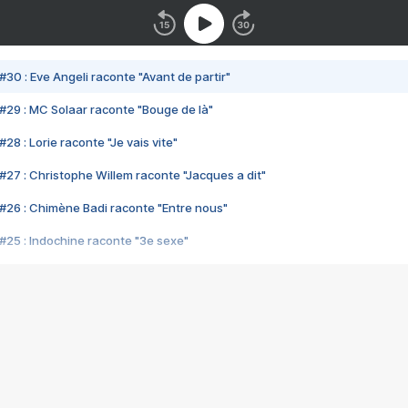
#30 : Eve Angeli raconte "Avant de partir"
#29 : MC Solaar raconte "Bouge de là"
28 : Lorie raconte "Je vais vite"
#27 : Christophe Willem raconte "Jacques a dit"
#26 : Chimène Badi raconte "Entre nous"
#25 : Indochine raconte "3e sexe"
#24 : Zaho raconte "C'est chelou"
#23 : Patrick Bruel raconte "Au café des délices"
#22 : Kyo raconte "Le chemin"
#21 : Nolwenn Leroy raconte "Cassé"
#20 : Patrick Hernandez raconte "Born to be alive"