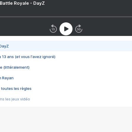
 Battle Royale - DayZ
 DayZ
 a 13 ans (et vous l'avez ignoré)
e (littéralement)
im Rayan
 toutes les règles
s les jeux vidéo
us choquant de Rockstar ? - Le scandale BULLY
e plus moche de Steam
du RÊVE tourne au CAUCHEMAR