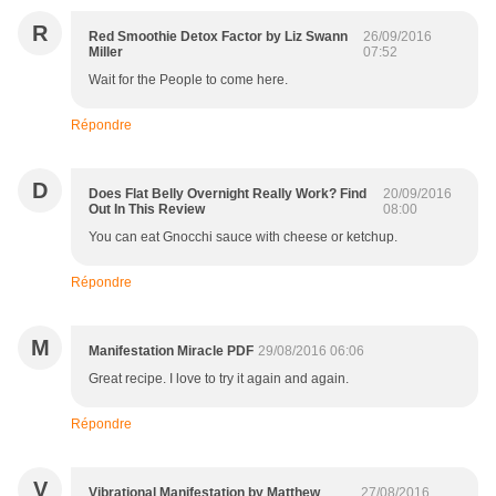
R
Red Smoothie Detox Factor by Liz Swann
26/09/2016
Miller
07:52
Wait for the People to come here.
Répondre
D
Does Flat Belly Overnight Really Work? Find
20/09/2016
Out In This Review
08:00
You can eat Gnocchi sauce with cheese or ketchup.
Répondre
M
Manifestation Miracle PDF
29/08/2016 06:06
Great recipe. I love to try it again and again.
Répondre
V
Vibrational Manifestation by Matthew
27/08/2016