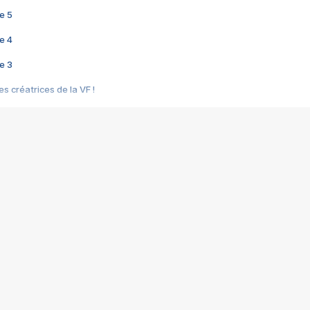
e 5
e 4
e 3
s créatrices de la VF !
e 2
e 1
e Mektoub My Love arrive enfin ! Rencontre avec Shaïn Boumedine et Sal
i : après Toni en famille
elle réalise le bouleversant Dites lui que je l'aime
ais ! Rencontre autour de Vie privée de Rebecca Zlotowski
 de Marguerite, Grave... Rencontre avec Ella Rumpf
 Les Rêveurs, un film intime sur la santé mentale