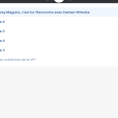
bey Maguire, c'est lui ! Rencontre avec Damien Witecka
e 6
e 5
e 4
e 3
s créatrices de la VF !
e 2
e 1
e Mektoub My Love arrive enfin ! Rencontre avec Shaïn Boumedine et Sal
i : après Toni en famille
elle réalise le bouleversant Dites lui que je l'aime
ais ! Rencontre autour de Vie privée de Rebecca Zlotowski