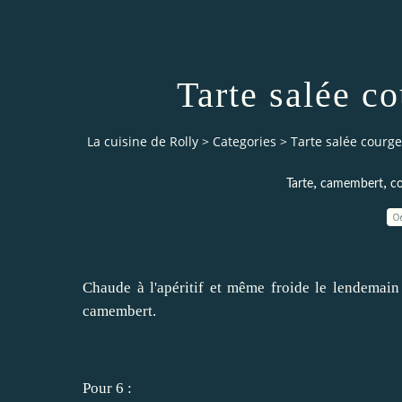
Tarte salée c
La cuisine de Rolly
>
Categories
>
Tarte salée courg
,
,
Tarte
camembert
co
0
Chaude à l'apéritif et même froide le lendemain a
camembert.
Pour 6 :