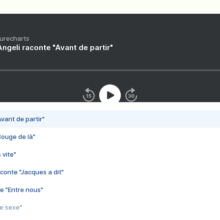
Purecharts
ngeli raconte "Avant de partir"
vant de partir"
Bouge de là"
 vite"
conte "Jacques a dit"
e "Entre nous"
3e sexe"