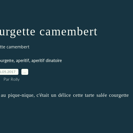
ourgette camembert
ette camembert
,
,
urgette
aperitif
aperitif dinatoire
6.05.2017
…
Par Rolly
u pique-nique, c'était un délice cette tarte salée courgette