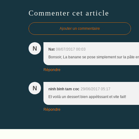
Commenter cet article
Ajouter un commentaire
N
Nat
08/07/2017 00:03
Bonsoir, La banane se pose simplement sur la pâte en r
Répondre
N
ninh binh tam coc
29/06/2017 05:17
Et voilà un dessert bien appétissant et vite fait!
Répondre