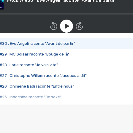
FACE A #30 : Eve Angeli raconte "Avant de partir"
#30 : Eve Angeli raconte "Avant de partir"
#29 : MC Solaar raconte "Bouge de là"
28 : Lorie raconte "Je vais vite"
#27 : Christophe Willem raconte "Jacques a dit"
#26 : Chimène Badi raconte "Entre nous"
#25 : Indochine raconte "3e sexe"
#24 : Zaho raconte "C'est chelou"
#23 : Patrick Bruel raconte "Au café des délices"
#22 : Kyo raconte "Le chemin"