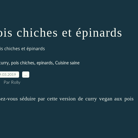
is chiches et épinards
is chiches et épinards
,
,
,
curry
pois chiches
epinards
Cuisine saine
9.03.2019
…
Par Rolly
ssez-vous séduire par cette version de curry vegan aux pois