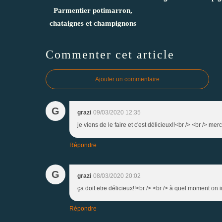
Parmentier potimarron,
chataignes et champignons
Commenter cet article
Ajouter un commentaire
G
grazi
09/03/2020 12:35
je viens de le faire et c'est délicieux!!<br /> <br /> merc
Répondre
G
grazi
08/03/2020 20:02
ça doit etre délicieux!!<br /> <br /> à quel moment on i
Répondre