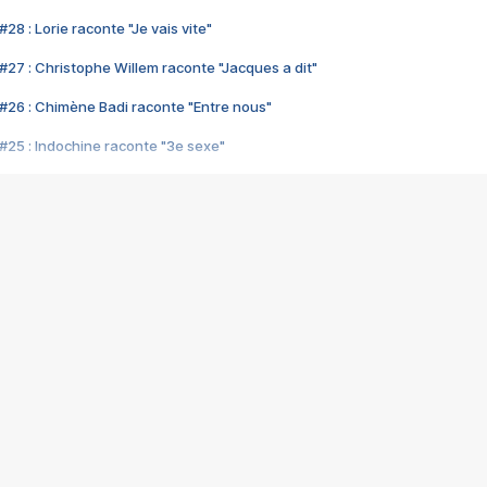
28 : Lorie raconte "Je vais vite"
#27 : Christophe Willem raconte "Jacques a dit"
#26 : Chimène Badi raconte "Entre nous"
#25 : Indochine raconte "3e sexe"
#24 : Zaho raconte "C'est chelou"
#23 : Patrick Bruel raconte "Au café des délices"
#22 : Kyo raconte "Le chemin"
#21 : Nolwenn Leroy raconte "Cassé"
#20 : Patrick Hernandez raconte "Born to be alive"
#19 : Lorie raconte "Près de moi"
#18 : Michael Jones raconte "A nos actes manqués" (avec Jean-Jacque
#17 : Khaled raconte "Aïcha"