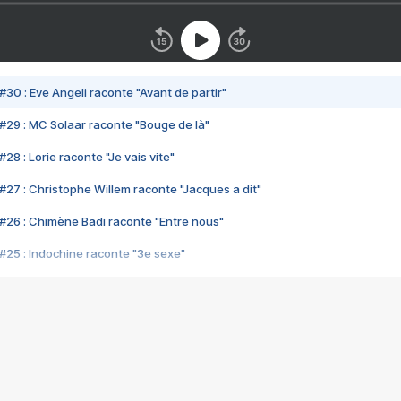
#30 : Eve Angeli raconte "Avant de partir"
#29 : MC Solaar raconte "Bouge de là"
28 : Lorie raconte "Je vais vite"
#27 : Christophe Willem raconte "Jacques a dit"
#26 : Chimène Badi raconte "Entre nous"
#25 : Indochine raconte "3e sexe"
#24 : Zaho raconte "C'est chelou"
#23 : Patrick Bruel raconte "Au café des délices"
#22 : Kyo raconte "Le chemin"
#21 : Nolwenn Leroy raconte "Cassé"