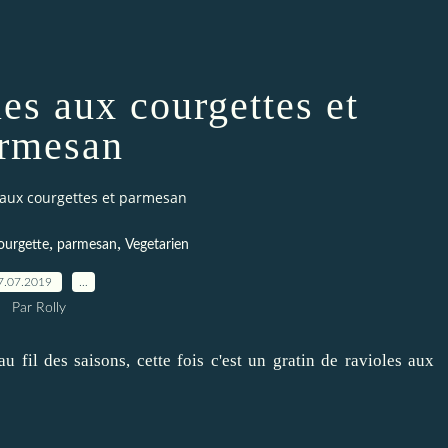
les aux courgettes et
rmesan
s aux courgettes et parmesan
,
,
ourgette
parmesan
Vegetarien
7.07.2019
…
Par Rolly
u fil des saisons, cette fois c'est un gratin de ravioles aux