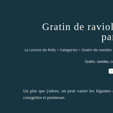
Gratin de ravio
pa
La cuisine de Rolly
>
Categories
>
Gratin de raviole
,
,
Gratin
ravioles
c
2
Un plat que j'adore, on peut varier les légumes a
courgettes et parmesan.