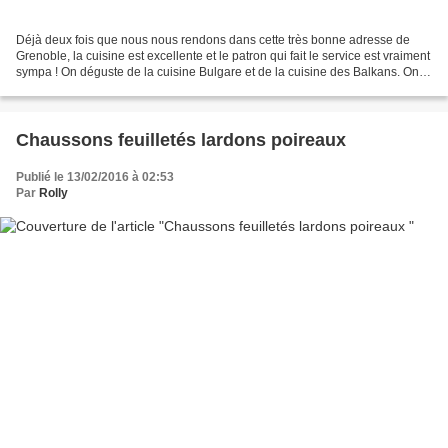
Déjà deux fois que nous nous rendons dans cette très bonne adresse de
Grenoble, la cuisine est excellente et le patron qui fait le service est vraiment
sympa ! On déguste de la cuisine Bulgare et de la cuisine des Balkans. On a
déjà goûté : Assiette dégustation...
Chaussons feuilletés lardons poireaux
Publié le 13/02/2016 à 02:53
Par
Rolly