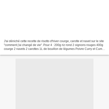
J'ai déniché cette recette de risotto d'hiver courge, carotte et navet sur le site
"comment j'ai changé de vie". Pour 4 : 200g riz rond 2 oignons rouges 400g
courge 2 navets 2 carottes 1L de bouillon de légumes Poivre Curry et Cumin
4cs d'huile d'olive...