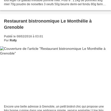
tout léger ce gâteau invisible pomme miel. Pour 8 : 1.2kg de pommes 90g
miel 70g poudre de noisettes 3 oeufs 50g beurre demi-sel fondu 80g farine
150ml lait entier 20g sucre roux...
Restaurant bistronomique Le Monthélie à
Grenoble
Publié le 08/02/2016 à 03:01
Par
Rolly
Encore une belle adresse à Grenoble, un petit bistrot chic qui propose une
très bonne cuisine dans une ambiance simple, service agréable ! Une très