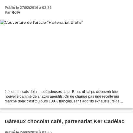
Publié le 27/02/2016 à 02:36
Par
Rolly
Je connaissais déjà les délicieuses chips Bret's et j'ai pu découvrir leur
nouvelle gamme de snacks apéritifs. On ne change pas une recette qui
marche donc c'est toujours 100% français, sans additifs exhausteurs de
goût, avec des arômes naturels et la...
Gâteaux chocolat café, partenariat Ker Cadélac
Publié le 24/02/2016 à 02:35