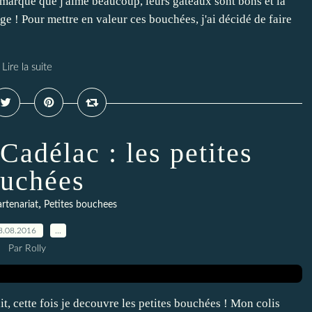
 marque que j'aime beaucoup, leurs gâteaux sont bons et la
ge ! Pour mettre en valeur ces bouchées, j'ai décidé de faire
Lire la suite
Cadélac : les petites
uchées
,
artenariat
Petites bouchees
8.08.2016
…
Par Rolly
t, cette fois je decouvre les petites bouchées ! Mon colis