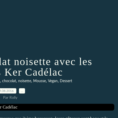
at noisette avec les
 Ker Cadélac
,
,
,
,
,
chocolat
noisette
Mousse
Vegan
Dessert
9.08.2016
…
Par Rolly