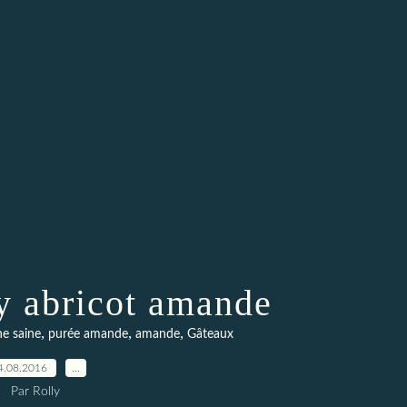
y abricot amande
,
,
,
ne saine
purée amande
amande
Gâteaux
4.08.2016
…
Par Rolly