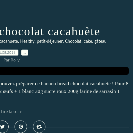
chocolat cacahuète
,
,
,
,
,
cacahuete
Healthy
petit-déjeuner
Chocolat
cake
gâteau
1.08.2016
…
Par Rolly
 pouvez préparer ce banana bread chocolat cacahuète ! Pour 8
 œufs + 1 blanc 30g sucre roux 200g farine de sarrasin 1
Lire la suite