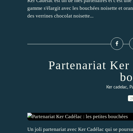
Ker Cadélac est un de mes partenaires et c'est une
gamme s'élargit avec les bouchées noisette et oran
des verrines chocolat noisette...
Partenariat Ker 
bo
,
Ker cadelac
P
2
Un joli partenariat avec Ker Cadélac qui se poursui