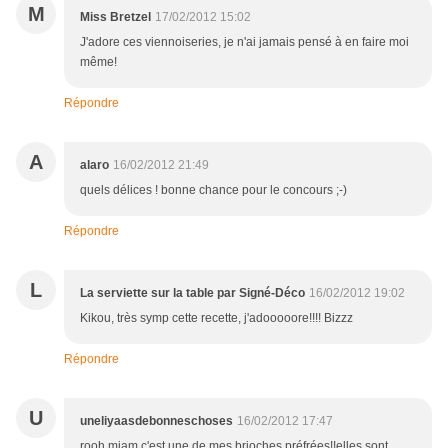
M
Miss Bretzel
17/02/2012 15:02
J'adore ces viennoiseries, je n'ai jamais pensé à en faire moi
même!
Répondre
A
alaro
16/02/2012 21:49
quels délices ! bonne chance pour le concours ;-)
Répondre
L
La serviette sur la table par Signé-Déco
16/02/2012 19:02
Kikou, très symp cette recette, j'adooooore!!!! Bizzz
Répondre
U
uneliyaasdebonneschoses
16/02/2012 17:47
rooh miam c'est une de mes brioches préfrées!!elles sont