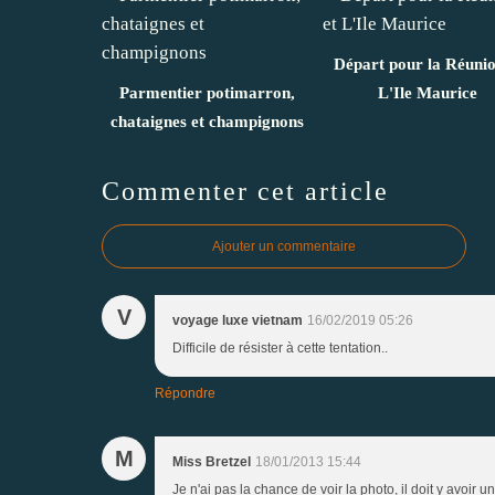
Départ pour la Réunio
Parmentier potimarron,
L'Ile Maurice
chataignes et champignons
Commenter cet article
Ajouter un commentaire
V
voyage luxe vietnam
16/02/2019 05:26
Difficile de résister à cette tentation..
Répondre
M
Miss Bretzel
18/01/2013 15:44
Je n'ai pas la chance de voir la photo, il doit y avoir u