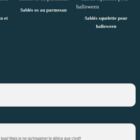
Sablés os au parmesan
n et
Sablés squelette pour
halloween
n bug! Mais je ne qu'imaginer le délice que c'est!!