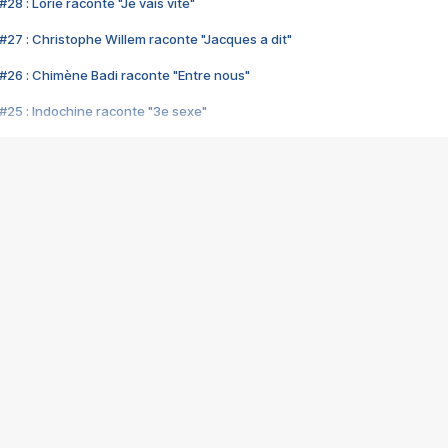
28 : Lorie raconte "Je vais vite"
#27 : Christophe Willem raconte "Jacques a dit"
#26 : Chimène Badi raconte "Entre nous"
#25 : Indochine raconte "3e sexe"
#24 : Zaho raconte "C'est chelou"
#23 : Patrick Bruel raconte "Au café des délices"
#22 : Kyo raconte "Le chemin"
#21 : Nolwenn Leroy raconte "Cassé"
#20 : Patrick Hernandez raconte "Born to be alive"
#19 : Lorie raconte "Près de moi"
#18 : Michael Jones raconte "A nos actes manqués" (avec Jean-Jacque
#17 : Khaled raconte "Aïcha"
#16 : Corneille raconte "Parce qu'on vient de loin"