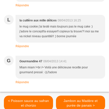
Répondre
L
la cuillère aux mille délices
08/04/2013 16:25
le mug cookie j'ai testé mais toujours pas le mug cake :)
j'adore le concept!!a essayer!! copieux tu trouve?! moi sa me
va nickel niveau quantité!! :) bonne journée
Répondre
G
Gourmandine 47
08/04/2013 14:41
Miam miam !<br /> Voilà une délicieuse recette pour
gourmand pressé :-))J'adore
Répondre
< Poisson sauce au safran
Jambon au Madère et
et chorizo
purée de panais >