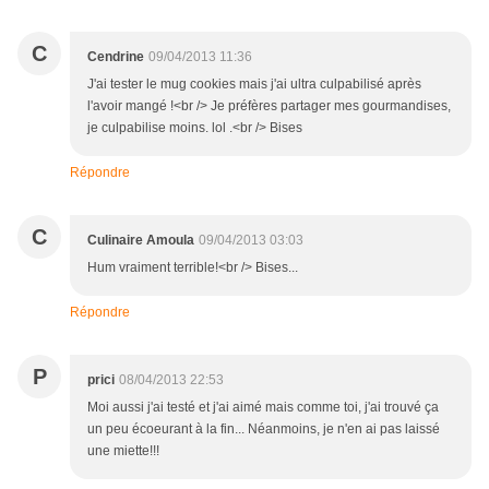
C
Cendrine
09/04/2013 11:36
J'ai tester le mug cookies mais j'ai ultra culpabilisé après
l'avoir mangé !<br /> Je préfères partager mes gourmandises,
je culpabilise moins. lol .<br /> Bises
Répondre
C
Culinaire Amoula
09/04/2013 03:03
Hum vraiment terrible!<br /> Bises...
Répondre
P
prici
08/04/2013 22:53
Moi aussi j'ai testé et j'ai aimé mais comme toi, j'ai trouvé ça
un peu écoeurant à la fin... Néanmoins, je n'en ai pas laissé
une miette!!!