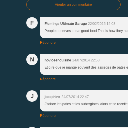
Ajouter un commentaire
F
Flemings Ultimate Garage
22/02/2015 15:03
People deserves to eat good food.That is how they sur
Répondre
N
noviceencuisine
24/07/2014 22:58
Et dire que je mange souvent des assiettes de pâtes et
Répondre
J
josephine
24/07/2014 22:47
J'adore les pates et les aubergines ,alors cette recett
Répondre