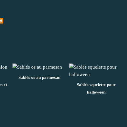
Sablés os au parmesan
n et
Sablés squelette pour
halloween