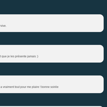
vive.
 que je les présente jamais :)
e a vraiment tout pour me plaire ! bonne soirée