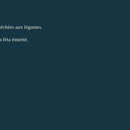
 séchées aux légumes.
 féta émietté.