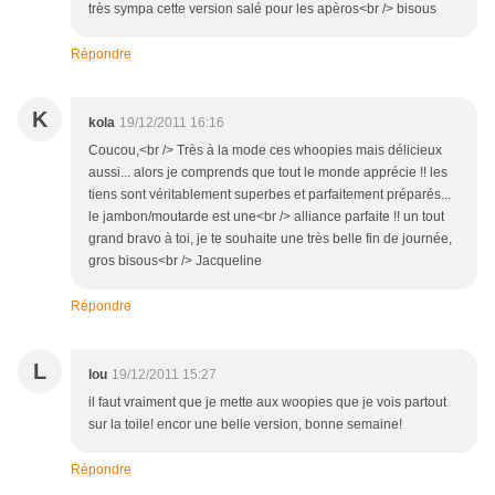
très sympa cette version salé pour les apèros<br /> bisous
Répondre
K
kola
19/12/2011 16:16
Coucou,<br /> Très à la mode ces whoopies mais délicieux
aussi... alors je comprends que tout le monde apprécie !! les
tiens sont véritablement superbes et parfaitement préparés...
le jambon/moutarde est une<br /> alliance parfaite !! un tout
grand bravo à toi, je te souhaite une très belle fin de journée,
gros bisous<br /> Jacqueline
Répondre
L
lou
19/12/2011 15:27
il faut vraiment que je mette aux woopies que je vois partout
sur la toile! encor une belle version, bonne semaine!
Répondre