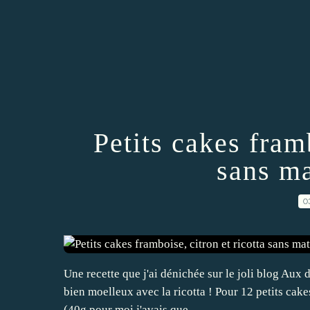
Petits cakes framb
sans ma
0
Une recette que j'ai dénichée sur le joli blog Aux 
bien moelleux avec la ricotta ! Pour 12 petits cak
(40g pour moi j'avais que...