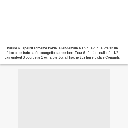
Chaude à l'apéritif et même froide le lendemain au pique-nique, c'était un
délice cette tarte salée courgette camembert. Pour 6 : 1 pâte feuilletée 1/2
camembert 3 courgette 1 échalote 1cc ail haché 2cs huile d'olive Coriandre,
sel, poivre Emincez finement...