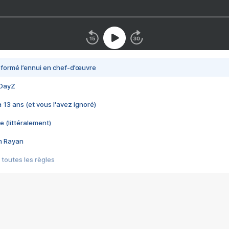
nsformé l’ennui en chef-d’œuvre
 DayZ
 a 13 ans (et vous l'avez ignoré)
e (littéralement)
im Rayan
 toutes les règles
s les jeux vidéo
us choquant de Rockstar ? - Le scandale BULLY
e plus moche de Steam