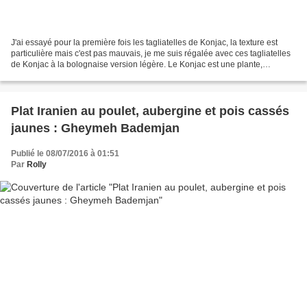
J'ai essayé pour la première fois les tagliatelles de Konjac, la texture est
particulière mais c'est pas mauvais, je me suis régalée avec ces tagliatelles
de Konjac à la bolognaise version légère. Le Konjac est une plante,
15kcal/100g donc intéressant...
Plat Iranien au poulet, aubergine et pois cassés
jaunes : Gheymeh Bademjan
Publié le 08/07/2016 à 01:51
Par
Rolly