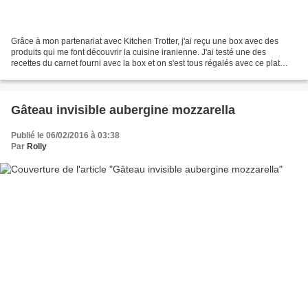
Grâce à mon partenariat avec Kitchen Trotter, j'ai reçu une box avec des
produits qui me font découvrir la cuisine iranienne. J'ai testé une des
recettes du carnet fourni avec la box et on s'est tous régalés avec ce plat
Iranien au poulet, aubergine et...
Gâteau invisible aubergine mozzarella
Publié le 06/02/2016 à 03:38
Par
Rolly