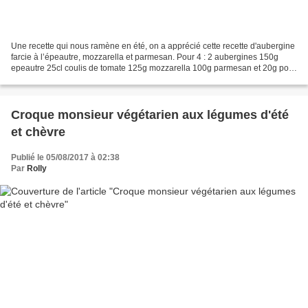
Une recette qui nous ramène en été, on a apprécié cette recette d'aubergine
farcie à l’épeautre, mozzarella et parmesan. Pour 4 : 2 aubergines 150g
epeautre 25cl coulis de tomate 125g mozzarella 100g parmesan et 20g pour
le dessus 1cs huile d'olive 1...
Croque monsieur végétarien aux légumes d'été
et chèvre
Publié le 05/08/2017 à 02:38
Par
Rolly