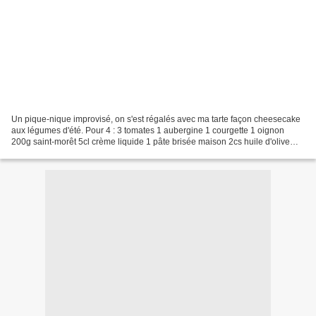
Un pique-nique improvisé, on s'est régalés avec ma tarte façon cheesecake
aux légumes d'été. Pour 4 : 3 tomates 1 aubergine 1 courgette 1 oignon
200g saint-morêt 5cl crème liquide 1 pâte brisée maison 2cs huile d'olive
Herbes de Provence, sel, poivre...