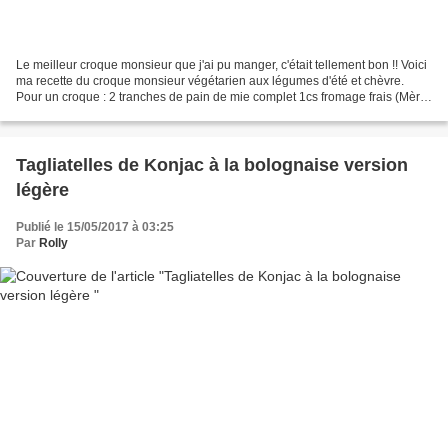
Le meilleur croque monsieur que j'ai pu manger, c'était tellement bon !! Voici
ma recette du croque monsieur végétarien aux légumes d'été et chèvre.
Pour un croque : 2 tranches de pain de mie complet 1cs fromage frais (Mère
Loïc) 1cc pesto vert 2 tranches...
Tagliatelles de Konjac à la bolognaise version
légère
Publié le 15/05/2017 à 03:25
Par
Rolly