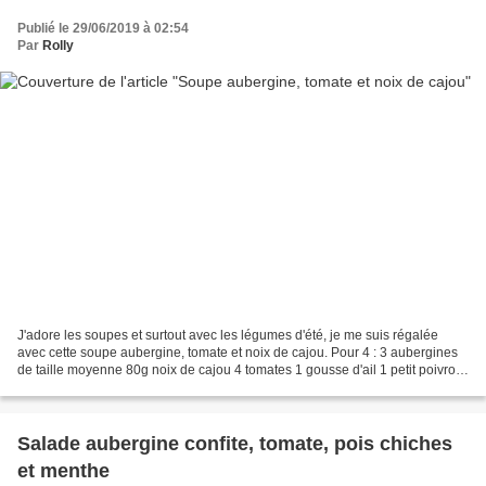
Publié le 29/06/2019 à 02:54
Par
Rolly
J'adore les soupes et surtout avec les légumes d'été, je me suis régalée
avec cette soupe aubergine, tomate et noix de cajou. Pour 4 : 3 aubergines
de taille moyenne 80g noix de cajou 4 tomates 1 gousse d'ail 1 petit poivron
rouge 2cs huile d'olive La...
Salade aubergine confite, tomate, pois chiches
et menthe