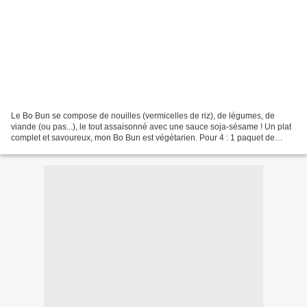
Le Bo Bun se compose de nouilles (vermicelles de riz), de légumes, de
viande (ou pas...), le tout assaisonné avec une sauce soja-sésame ! Un plat
complet et savoureux, mon Bo Bun est végétarien. Pour 4 : 1 paquet de
vermicelles de riz 4 steaks de soja...