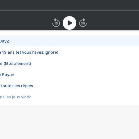
 DayZ
 a 13 ans (et vous l'avez ignoré)
e (littéralement)
im Rayan
 toutes les règles
s les jeux vidéo
us choquant de Rockstar ? - Le scandale BULLY
e plus moche de Steam
du RÊVE tourne au CAUCHEMAR