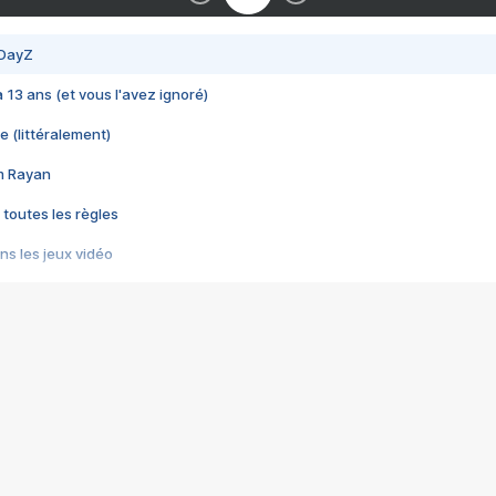
 DayZ
 a 13 ans (et vous l'avez ignoré)
e (littéralement)
im Rayan
 toutes les règles
s les jeux vidéo
us choquant de Rockstar ? - Le scandale BULLY
e plus moche de Steam
du RÊVE tourne au CAUCHEMAR
pendant 8 heures
it… à tort
umiliés par un jeu vidéo