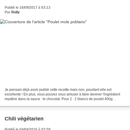
Publié le 16/09/2017 à 03:13
Par
Rolly
Je pensais déjà avoir publié cette recette mais non, pourtant elle est
excellente ! En plus, vous pouvez vous amuser à faire deviner l'ingrédient
mystère dans la sauce : le chocolat. Pour 2 : 2 blancs de poulet 400g
haricots rouges 400g tomates concassées...
Chili végétarien
Publié le 04/04/2016 à 02:59