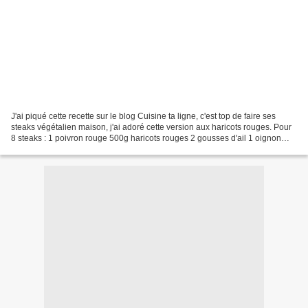
J'ai piqué cette recette sur le blog Cuisine ta ligne, c'est top de faire ses
steaks végétalien maison, j'ai adoré cette version aux haricots rouges. Pour
8 steaks : 1 poivron rouge 500g haricots rouges 2 gousses d'ail 1 oignon
50g flocons d'avoine 50g...