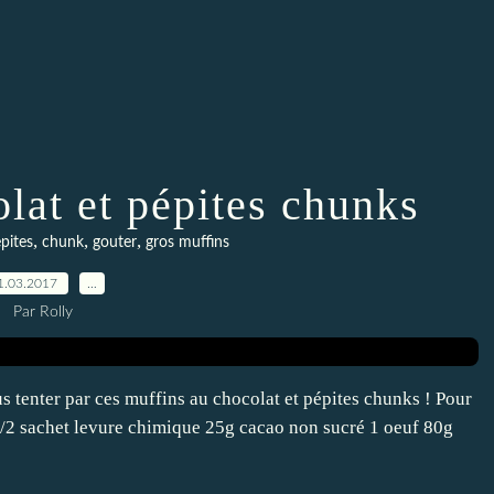
lat et pépites chunks
,
,
,
pites
chunk
gouter
gros muffins
1.03.2017
…
Par Rolly
s tenter par ces muffins au chocolat et pépites chunks ! Pour
1/2 sachet levure chimique 25g cacao non sucré 1 oeuf 80g