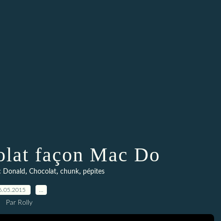
olat façon Mac Do
,
,
,
 Donald
Chocolat
chunk
pépites
6.05.2015
…
Par Rolly