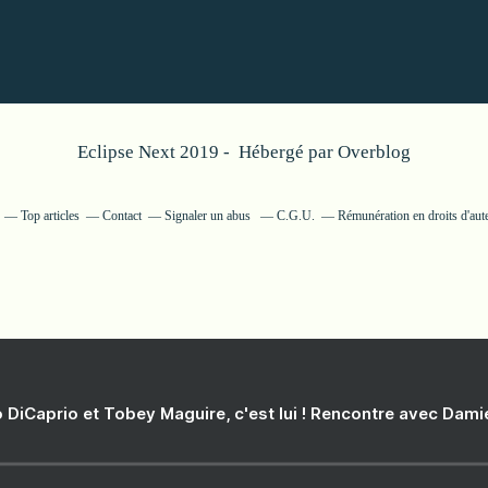
Eclipse Next 2019 - Hébergé par
Overblog
Top articles
Contact
Signaler un abus
C.G.U.
Rémunération en droits d'aut
 DiCaprio et Tobey Maguire, c'est lui ! Rencontre avec Dam