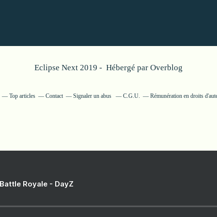
Eclipse Next 2019 - Hébergé par
Overblog
Top articles
Contact
Signaler un abus
C.G.U.
Rémunération en droits d'aut
 Battle Royale - DayZ