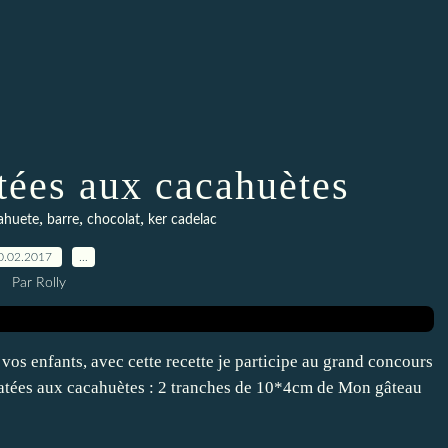
tées aux cacahuètes
,
,
,
ahuete
barre
chocolat
ker cadelac
0.02.2017
…
Par Rolly
 vos enfants, avec cette recette je participe au grand concours
latées aux cacahuètes : 2 tranches de 10*4cm de Mon gâteau