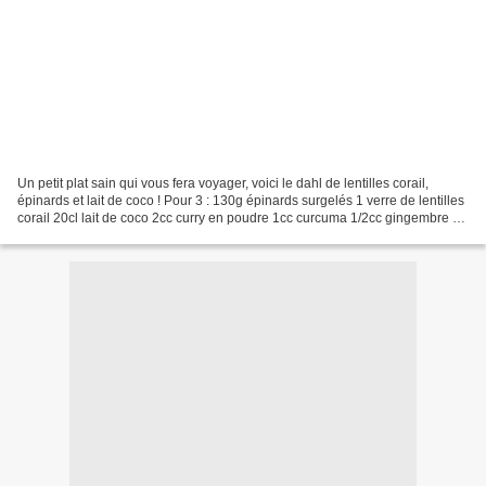
Un petit plat sain qui vous fera voyager, voici le dahl de lentilles corail,
épinards et lait de coco ! Pour 3 : 130g épinards surgelés 1 verre de lentilles
corail 20cl lait de coco 2cc curry en poudre 1cc curcuma 1/2cc gingembre en
poudre 1 oignon 1cs...