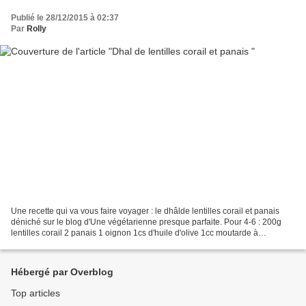
Publié le 28/12/2015 à 02:37
Par
Rolly
Une recette qui va vous faire voyager : le dhâlde lentilles corail et panais
déniché sur le blog d'Une végétarienne presque parfaite. Pour 4-6 : 200g
lentilles corail 2 panais 1 oignon 1cs d'huile d'olive 1cc moutarde à
l'ancienne 2cc Gingembre en poudre...
Hébergé par Overblog
Top articles