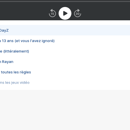
 DayZ
 a 13 ans (et vous l'avez ignoré)
e (littéralement)
im Rayan
 toutes les règles
s les jeux vidéo
us choquant de Rockstar ? - Le scandale BULLY
e plus moche de Steam
du RÊVE tourne au CAUCHEMAR
pendant 8 heures