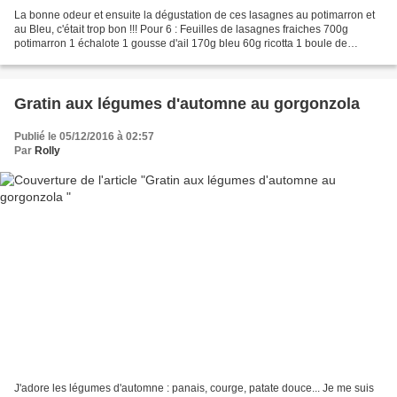
La bonne odeur et ensuite la dégustation de ces lasagnes au potimarron et
au Bleu, c'était trop bon !!! Pour 6 : Feuilles de lasagnes fraiches 700g
potimarron 1 échalote 1 gousse d'ail 170g bleu 60g ricotta 1 boule de
mozzarella 400g tomates pelées 3cs...
Gratin aux légumes d'automne au gorgonzola
Publié le 05/12/2016 à 02:57
Par
Rolly
J'adore les légumes d'automne : panais, courge, patate douce... Je me suis