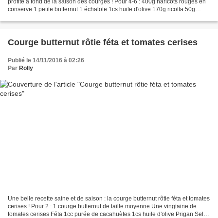
profite à fond de la saison des courges ! Pour 4-6 : 400g haricots rouges en
conserve 1 petite butternut 1 échalote 1cs huile d'olive 170g ricotta 50g
emmental râpé Sel et poivre...
Courge butternut rôtie féta et tomates cerises
Publié le 14/11/2016 à 02:26
Par
Rolly
Une belle recette saine et de saison : la courge butternut rôtie féta et tomates
cerises ! Pour 2 : 1 courge butternut de taille moyenne Une vingtaine de
tomates cerises Féta 1cc purée de cacahuètes 1cs huile d'olive Prigan Sel,