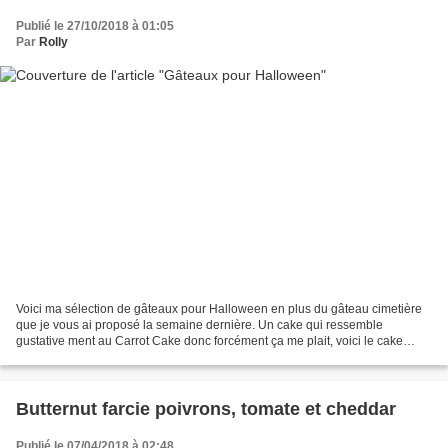
Publié le 27/10/2018 à 01:05
Par
Rolly
Voici ma sélection de gâteaux pour Halloween en plus du gâteau cimetière
que je vous ai proposé la semaine dernière. Un cake qui ressemble
gustative ment au Carrot Cake donc forcément ça me plait, voici le cake
courge butternut d'Halloween ! Pour 8 :...
Butternut farcie poivrons, tomate et cheddar
Publié le 07/04/2018 à 02:48