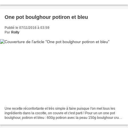
poivre Coupez la butternut...
One pot boulghour potiron et bleu
Publié le 07/11/2016 à 03:59
Par
Rolly
Une recette réconfortante et très simple à faire puisque l'on met tous les
ingrédients dans la cocotte, on couvre et c'est parti ! Pour un un one pot
boulghour, potiron et bleu : 600g potiron avec la peau 150g boulghour cru
50g +50g bleu de Bresse coupé...