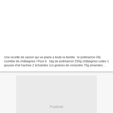
Une recette de saison qui va plaire a toute la famille : le potimarron rôti,
crumble de châtaignes ! Pour 6 : 1kg de potimarron 250g châtaignes cuites 1
gousse d'ail hachee 2 échalotes 1cs graines de coriandre 70g amandes
effilées 50ml huile d'olive 2...
Publicité