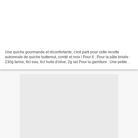
Une quiche gourmande et réconfortante, c'est parti pour cette recette
automnale de quiche butternut, comté et noix ! Pour 6 : Pour la pâte brisée :
230g farine, 8cl eau, 6cl huile d'olive, 2g sel Pour la garniture : Une petite
butternut Une vingtaine...