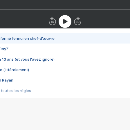
nsformé l’ennui en chef-d’œuvre
 DayZ
 a 13 ans (et vous l'avez ignoré)
e (littéralement)
im Rayan
 toutes les règles
s les jeux vidéo
us choquant de Rockstar ? - Le scandale BULLY
e plus moche de Steam