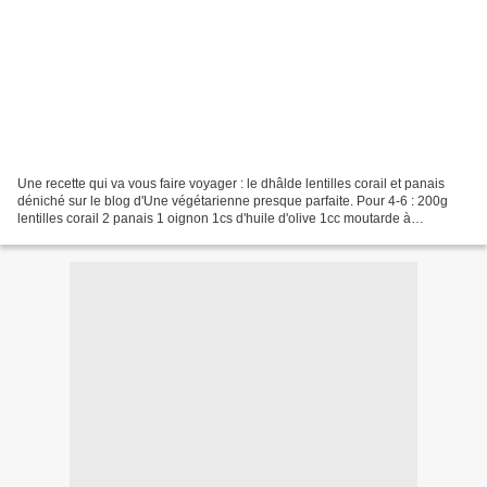
Une recette qui va vous faire voyager : le dhâlde lentilles corail et panais
déniché sur le blog d'Une végétarienne presque parfaite. Pour 4-6 : 200g
lentilles corail 2 panais 1 oignon 1cs d'huile d'olive 1cc moutarde à
l'ancienne 2cc Gingembre en poudre...