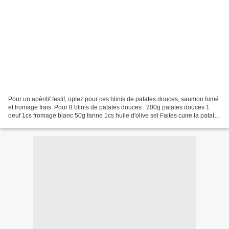
Pour un apéritif festif, optez pour ces blinis de patates douces, saumon fumé
et fromage frais. Pour 8 blinis de patates douces : 200g patates douces 1
oeuf 1cs fromage blanc 50g farine 1cs huile d'olive sel Faites cuire la patate
douce entière dans l'eau...