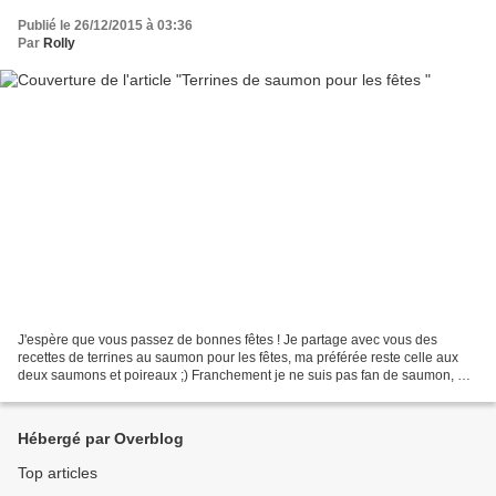
Publié le 26/12/2015 à 03:36
Par
Rolly
J'espère que vous passez de bonnes fêtes ! Je partage avec vous des
recettes de terrines au saumon pour les fêtes, ma préférée reste celle aux
deux saumons et poireaux ;) Franchement je ne suis pas fan de saumon, ma
mère non plus et pourtant on adore...
Hébergé par Overblog
Top articles