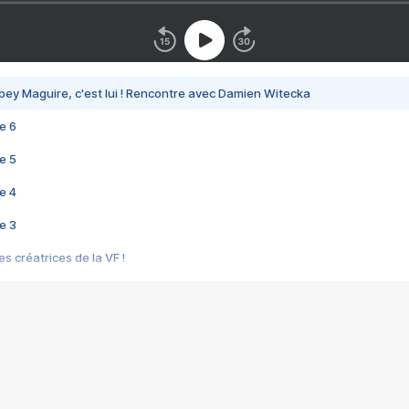
bey Maguire, c'est lui ! Rencontre avec Damien Witecka
e 6
e 5
e 4
e 3
s créatrices de la VF !
e 2
e 1
e Mektoub My Love arrive enfin ! Rencontre avec Shaïn Boumedine et Sal
i : après Toni en famille