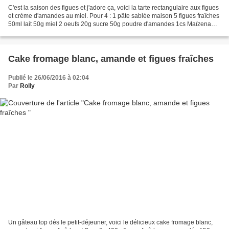
C'est la saison des figues et j'adore ça, voici la tarte rectangulaire aux figues
et crème d'amandes au miel. Pour 4 : 1 pâte sablée maison 5 figues fraîches
50ml lait 50g miel 2 oeufs 20g sucre 50g poudre d'amandes 1cs Maïzena
Préparez la crème d'amandes...
Cake fromage blanc, amande et figues fraîches
Publié le 26/06/2016 à 02:04
Par
Rolly
Un gâteau top dés le petit-déjeuner, voici le délicieux cake fromage blanc,