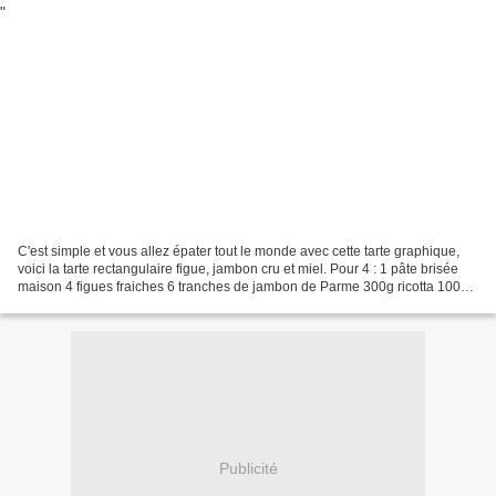
C'est simple et vous allez épater tout le monde avec cette tarte graphique,
voici la tarte rectangulaire figue, jambon cru et miel. Pour 4 : 1 pâte brisée
maison 4 figues fraiches 6 tranches de jambon de Parme 300g ricotta 100g
fromage blanc Le jus d'un...
Publicité