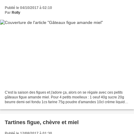
Publié le 04/10/2017 à 02:10
Par
Rolly
C'est la saison des figues et j'adore ça, alors on se régale avec ces petits
gâteaux figue amande miel. Pour 4 petits moelleux : 1 oeuf 40g sucre 20g
beurre demi-sel fondu 1cs farine 75g poudre d'amandes 10cl crème liquide
entière 4 figues fraiches 1cs...
Tartines figue, chèvre et miel
Publié le 12/08/2017 à 01:30