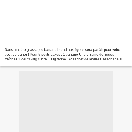
Sans matière grasse, ce banana bread aux figues sera parfait pour votre
petit-déjeuner ! Pour 5 petits cakes : 1 banane Une dizaine de figues
fraîches 2 oeufs 40g sucre 100g farine 1/2 sachet de levure Cassonade sur
le dessus Ecrasez la banane avec le...