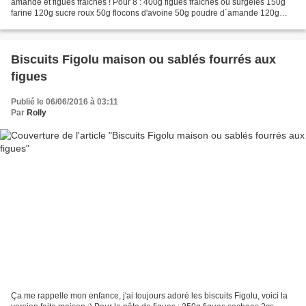
amande et figues fraîches ! Pour 8 : 400g figues fraîches ou surgelés 150g
farine 120g sucre roux 50g flocons d'avoine 50g poudre d´amande 120g
fromage blanc 1 sachet de levure...
Biscuits Figolu maison ou sablés fourrés aux
figues
Publié le 06/06/2016 à 03:11
Par
Rolly
Ça me rappelle mon enfance, j'ai toujours adoré les biscuits Figolu, voici la