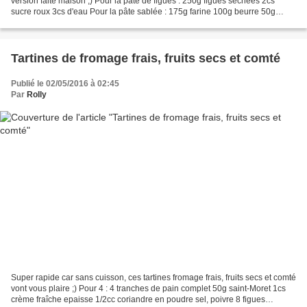
version faite maison ;) Pour la pâte de figues : 250g figues sechees 2cs
sucre roux 3cs d'eau Pour la pâte sablée : 175g farine 100g beurre 50g
sucre glace 2cs crème liquide...
Tartines de fromage frais, fruits secs et comté
Publié le 02/05/2016 à 02:45
Par
Rolly
Super rapide car sans cuisson, ces tartines fromage frais, fruits secs et comté
vont vous plaire ;) Pour 4 : 4 tranches de pain complet 50g saint-Moret 1cs
crème fraîche epaisse 1/2cc coriandre en poudre sel, poivre 8 figues