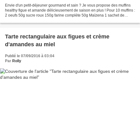
Envie d'un petit-déjeuner gourmand et sain ? Je vous propose des muffins
healthy figue et amande délicieusement de saison en plus ! Pour 10 muffins :
2 oeufs 50g sucre roux 150g farine complète 50g Maïzena 1 sachet de
levure chimique 2cc purée d'amandes...
Tarte rectangulaire aux figues et crème
d'amandes au miel
Publié le 07/09/2016 à 03:04
Par
Rolly