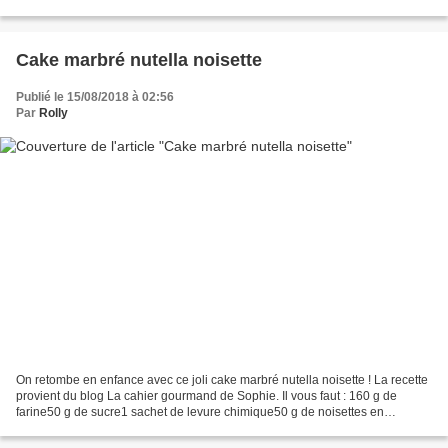
coupez les patates douces en...
Cake marbré nutella noisette
Publié le 15/08/2018 à 02:56
Par
Rolly
On retombe en enfance avec ce joli cake marbré nutella noisette ! La recette
provient du blog La cahier gourmand de Sophie. Il vous faut : 160 g de
farine50 g de sucre1 sachet de levure chimique50 g de noisettes en
poudre50 g de beurre2 œufs10 cl de lait3...