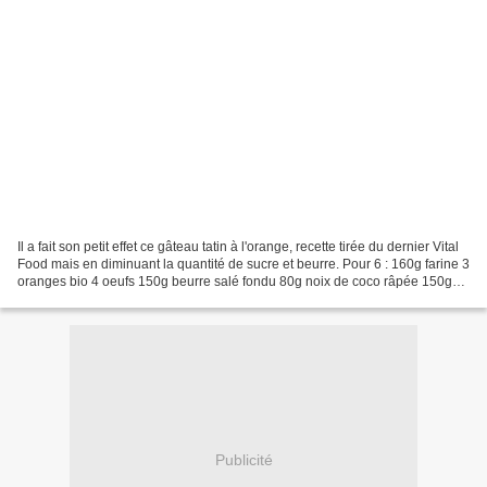
Il a fait son petit effet ce gâteau tatin à l'orange, recette tirée du dernier Vital
Food mais en diminuant la quantité de sucre et beurre. Pour 6 : 160g farine 3
oranges bio 4 oeufs 150g beurre salé fondu 80g noix de coco râpée 150g
suvre pour le sirop...
Publicité