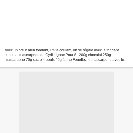
Avec un cœur bien fondant, limite coulant, on se régale avec le fondant
chocolat mascarpone de Cyril Lignac Pour 8 : 200g chocolat 250g
mascarpone 70g sucre 4 oeufs 40g farine Fouettez le mascarpone avec le
sucre pour le rendre plus souple. Faites fondre...