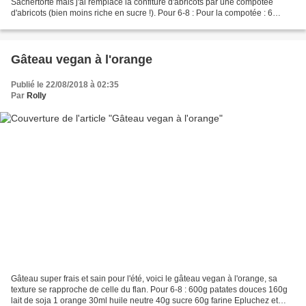
Sachertorte mais j'ai remplacé la confiture d'abricots par une compotée
d'abricots (bien moins riche en sucre !). Pour 6-8 : Pour la compotée : 6
beaux abricots et 2cs de sucre Pour...
Gâteau vegan à l'orange
Publié le 22/08/2018 à 02:35
Par
Rolly
Gâteau super frais et sain pour l'été, voici le gâteau vegan à l'orange, sa
texture se rapproche de celle du flan. Pour 6-8 : 600g patates douces 160g
lait de soja 1 orange 30ml huile neutre 40g sucre 60g farine Epluchez et