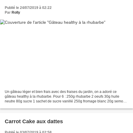
Publié le 24/07/2019 à 02:22
Par
Rolly
Un gâteau léger et bien frais avec des fraises du jardin, on a adoré ce
gâteau healthy à la rhubarbe. Pour 6 : 250g rhubarbe 2 oeufs 30g huile
neutre 80g sucre 1 sachet de sucre vanillé 250g fromage blanc 20g semoule
fine 20g farine 1cc levure chimique...
Carrot Cake aux dattes
Publié le 03/07/2019 à 02:58