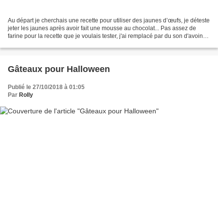
Au départ je cherchais une recette pour utiliser des jaunes d’œufs, je déteste
jeter les jaunes après avoir fait une mousse au chocolat... Pas assez de
farine pour la recette que je voulais tester, j'ai remplacé par du son d'avoine
et on obtient des bons...
Gâteaux pour Halloween
Publié le 27/10/2018 à 01:05
Par
Rolly