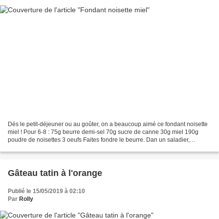
Dés le petit-déjeuner ou au goûter, on a beaucoup aimé ce fondant noisette
miel ! Pour 6-8 : 75g beurre demi-sel 70g sucre de canne 30g miel 190g
poudre de noisettes 3 oeufs Faites fondre le beurre. Dan un saladier,
mélangez le beurre fondu avec le sucre...
Gâteau tatin à l'orange
Publié le 15/05/2019 à 02:10
Par
Rolly