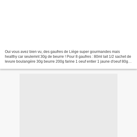
Oui vous avez bien vu, des gaufres de Liège super gourmandes mais
healthy car seulemnt 30g de beurre ! Pour 8 gaufres : 80ml lait 1/2 sachet de
levure boulangère 30g beurre 200g farine 1 oeuf entier 1 jaune d'oeuf 80g
sucre perlé 1 pincée de sel Faites...