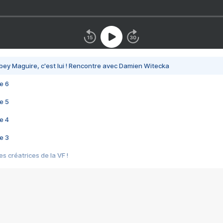
bey Maguire, c'est lui ! Rencontre avec Damien Witecka
e 6
e 5
e 4
e 3
s créatrices de la VF !
e 2
e 1
e Mektoub My Love arrive enfin ! Rencontre avec Shaïn Boumedine et Sal