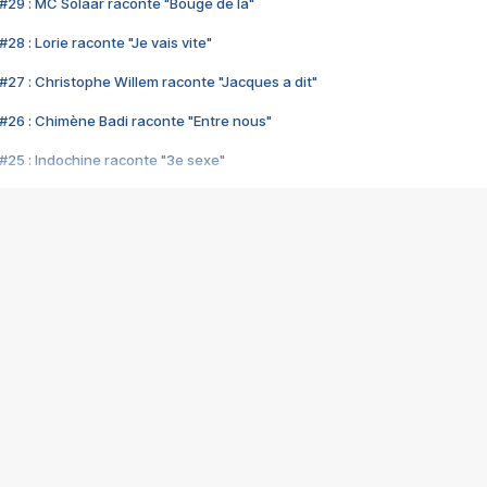
#29 : MC Solaar raconte "Bouge de là"
28 : Lorie raconte "Je vais vite"
#27 : Christophe Willem raconte "Jacques a dit"
#26 : Chimène Badi raconte "Entre nous"
#25 : Indochine raconte "3e sexe"
#24 : Zaho raconte "C'est chelou"
#23 : Patrick Bruel raconte "Au café des délices"
#22 : Kyo raconte "Le chemin"
#21 : Nolwenn Leroy raconte "Cassé"
#20 : Patrick Hernandez raconte "Born to be alive"
#19 : Lorie raconte "Près de moi"
#18 : Michael Jones raconte "A nos actes manqués" (avec Jean-Jacque
#17 : Khaled raconte "Aïcha"