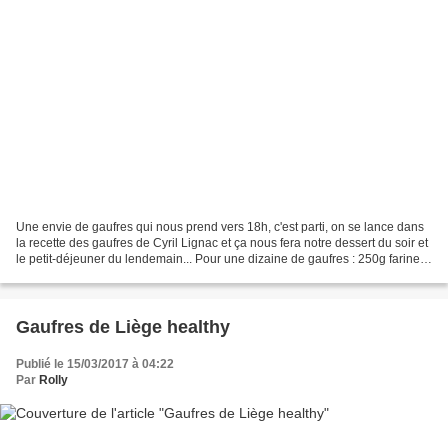
Une envie de gaufres qui nous prend vers 18h, c'est parti, on se lance dans
la recette des gaufres de Cyril Lignac et ça nous fera notre dessert du soir et
le petit-déjeuner du lendemain... Pour une dizaine de gaufres : 250g farine 1
sachet levure chimique...
Gaufres de Liège healthy
Publié le 15/03/2017 à 04:22
Par
Rolly