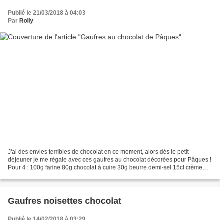
Publié le 21/03/2018 à 04:03
Par
Rolly
J'ai des envies terribles de chocolat en ce moment, alors dés le petit-
déjeuner je me régale avec ces gaufres au chocolat décorées pour Pâques !
Pour 4 : 100g farine 80g chocolat à cuire 30g beurre demi-sel 15cl crème
liquide 2 oeufs 1 gousse de vanille...
Gaufres noisettes chocolat
Publié le 14/02/2018 à 03:29