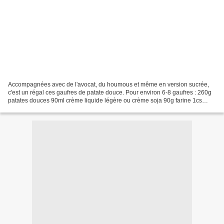
Accompagnées avec de l'avocat, du houmous et même en version sucrée,
c'est un régal ces gaufres de patate douce. Pour environ 6-8 gaufres : 260g
patates douces 90ml crème liquide légère ou crème soja 90g farine 1cs
huile de noix 1/4cc cumin Sel, poivre...