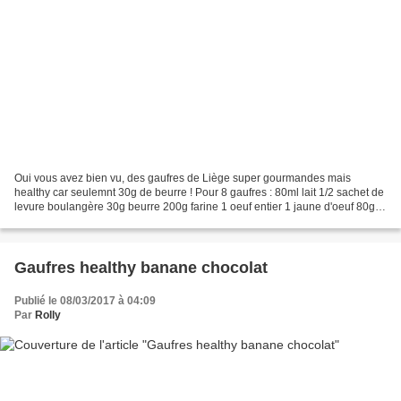
Oui vous avez bien vu, des gaufres de Liège super gourmandes mais
healthy car seulemnt 30g de beurre ! Pour 8 gaufres : 80ml lait 1/2 sachet de
levure boulangère 30g beurre 200g farine 1 oeuf entier 1 jaune d'oeuf 80g
sucre perlé 1 pincée de sel Faites...
Gaufres healthy banane chocolat
Publié le 08/03/2017 à 04:09
Par
Rolly