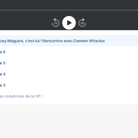
bey Maguire, c'est lui ! Rencontre avec Damien Witecka
e 6
e 5
e 4
e 3
s créatrices de la VF !
e 2
e 1
e Mektoub My Love arrive enfin ! Rencontre avec Shaïn Boumedine et Sal