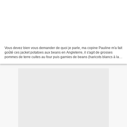
Vous devez bien vous demander de quoi je parle, ma copine Pauline m'a fait
goûté ces jacket potatoes aux beans en Angleterre, il s'agit de grosses
pommes de terre cuites au four puis garnies de beans (haricots blancs à la
sauce tomate), le tout recouvert...