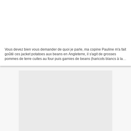
Vous devez bien vous demander de quoi je parle, ma copine Pauline m'a fait
goûté ces jacket potatoes aux beans en Angleterre, il s'agit de grosses
pommes de terre cuites au four puis garnies de beans (haricots blancs à la
sauce tomate), le tout recouvert...