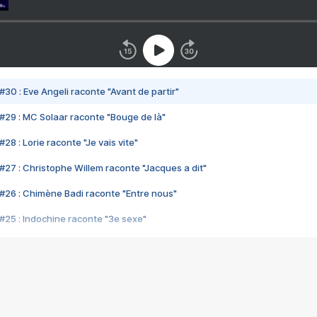
#30 : Eve Angeli raconte "Avant de partir"
#29 : MC Solaar raconte "Bouge de là"
28 : Lorie raconte "Je vais vite"
#27 : Christophe Willem raconte "Jacques a dit"
#26 : Chimène Badi raconte "Entre nous"
#25 : Indochine raconte "3e sexe"
#24 : Zaho raconte "C'est chelou"
#23 : Patrick Bruel raconte "Au café des délices"
#22 : Kyo raconte "Le chemin"