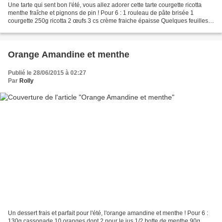
Une tarte qui sent bon l'été, vous allez adorer cette tarte courgette ricotta
menthe fraîche et pignons de pin ! Pour 6 : 1 rouleau de pâte brisée 1
courgette 250g ricotta 2 œufs 3 cs crème fraiche épaisse Quelques feuilles
de menthe 80g pignons de pin...
Orange Amandine et menthe
Publié le 28/06/2015 à 02:27
Par
Rolly
Un dessert frais et parfait pour l'été, l'orange amandine et menthe ! Pour 6 :
130g cassonade 10 oranges dont 2 pour le jus 1/2 botte de menthe 90g