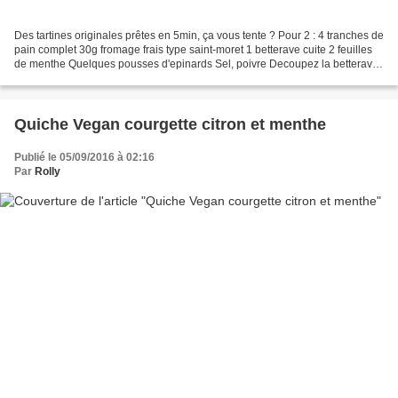
Des tartines originales prêtes en 5min, ça vous tente ? Pour 2 : 4 tranches de
pain complet 30g fromage frais type saint-moret 1 betterave cuite 2 feuilles
de menthe Quelques pousses d'epinards Sel, poivre Decoupez la betterave
en tranches assez fines....
Quiche Vegan courgette citron et menthe
Publié le 05/09/2016 à 02:16
Par
Rolly