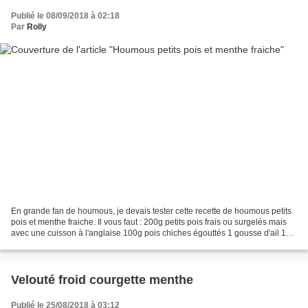
Publié le 08/09/2018 à 02:18
Par
Rolly
En grande fan de houmous, je devais tester cette recette de houmous petits
pois et menthe fraiche. Il vous faut : 200g petits pois frais ou surgelés mais
avec une cuisson à l'anglaise 100g pois chiches égouttés 1 gousse d'ail 1cs
purée tahini Le jus d'1/2...
Velouté froid courgette menthe
Publié le 25/08/2018 à 03:12