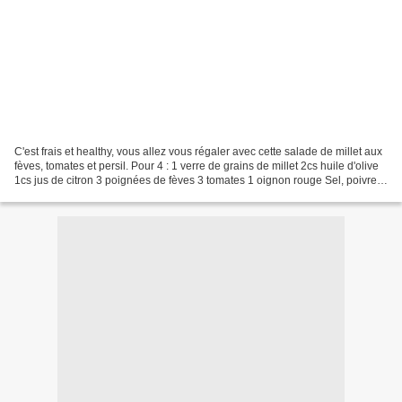
C'est frais et healthy, vous allez vous régaler avec cette salade de millet aux
fèves, tomates et persil. Pour 4 : 1 verre de grains de millet 2cs huile d'olive
1cs jus de citron 3 poignées de fèves 3 tomates 1 oignon rouge Sel, poivre
Persil frais Faites...