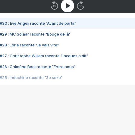
#30 : Eve Angeli raconte "Avant de partir"
#29 : MC Solaar raconte "Bouge de là"
28 : Lorie raconte "Je vais vite"
#27 : Christophe Willem raconte "Jacques a dit"
#26 : Chimène Badi raconte "Entre nous"
#25 : Indochine raconte "3e sexe"
#24 : Zaho raconte "C'est chelou"
#23 : Patrick Bruel raconte "Au café des délices"
#22 : Kyo raconte "Le chemin"
#21 : Nolwenn Leroy raconte "Cassé"
#20 : Patrick Hernandez raconte "Born to be alive"