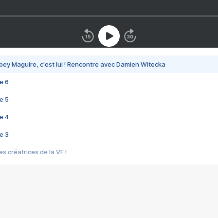
bey Maguire, c'est lui ! Rencontre avec Damien Witecka
e 6
e 5
e 4
e 3
s créatrices de la VF !
e 2
e 1
e Mektoub My Love arrive enfin ! Rencontre avec Shaïn Boumedine et Sal