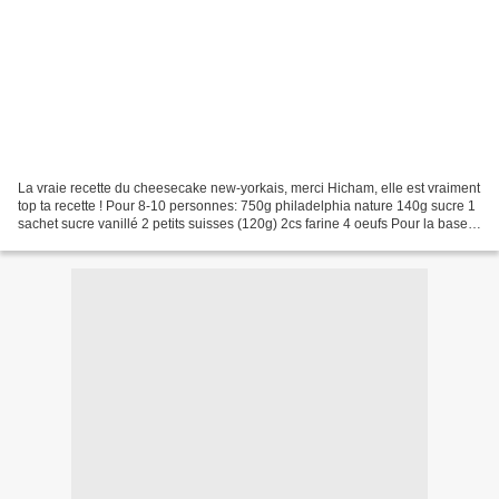
La vraie recette du cheesecake new-yorkais, merci Hicham, elle est vraiment
top ta recette ! Pour 8-10 personnes: 750g philadelphia nature 140g sucre 1
sachet sucre vanillé 2 petits suisses (120g) 2cs farine 4 oeufs Pour la base :
250g spéculoos et 75g...