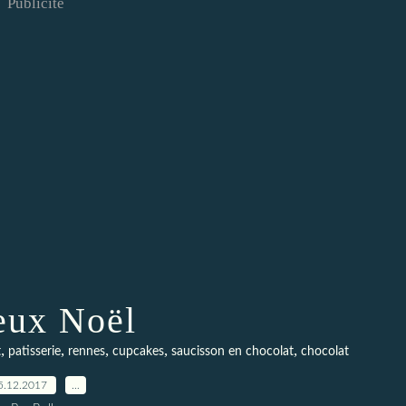
Publicité
eux Noël
,
,
,
,
,
t
patisserie
rennes
cupcakes
saucisson en chocolat
chocolat
5.12.2017
…