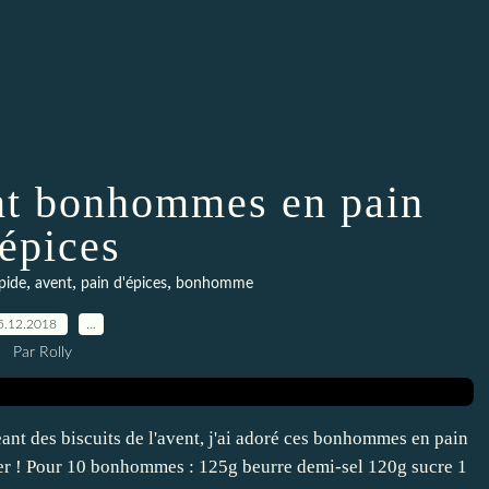
ent bonhommes en pain
'épices
,
,
,
pide
avent
pain d'épices
bonhomme
5.12.2018
…
Par Rolly
ant des biscuits de l'avent, j'ai adoré ces bonhommes en pain
orer ! Pour 10 bonhommes : 125g beurre demi-sel 120g sucre 1