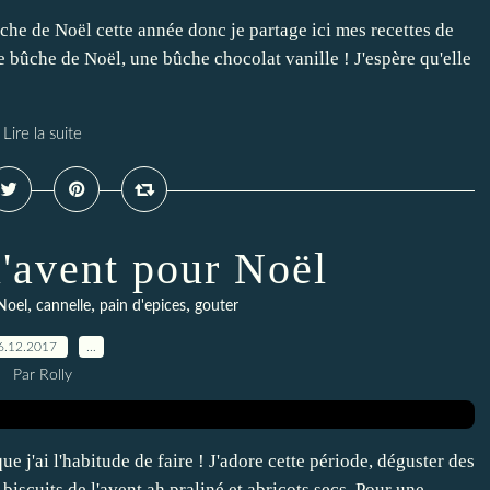
ûche de Noël cette année donc je partage ici mes recettes de
 bûche de Noël, une bûche chocolat vanille ! J'espère qu'elle
Lire la suite
l'avent pour Noël
,
,
,
Noel
cannelle
pain d'epices
gouter
6.12.2017
…
Par Rolly
e j'ai l'habitude de faire ! J'adore cette période, déguster des
 biscuits de l'avent ah praliné et abricots secs. Pour une