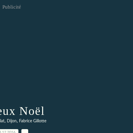
Publicité
eux Noël
,
,
lat
Dijon
Fabrice Gillotte
5.12.2016
…