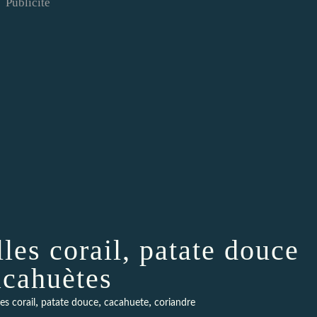
Publicité
les corail, patate douce
acahuètes
,
,
,
les corail
patate douce
cacahuete
coriandre