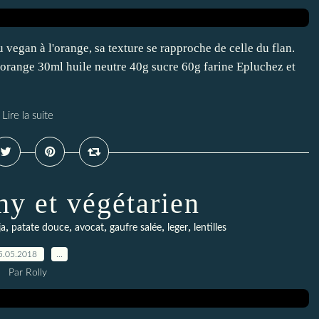
au vegan à l'orange, sa texture se rapproche de celle du flan.
1 orange 30ml huile neutre 40g sucre 60g farine Epluchez et
Lire la suite
hy et végétarien
,
,
,
,
,
ja
patate douce
avocat
gaufre salée
leger
lentilles
5.05.2018
…
Par Rolly