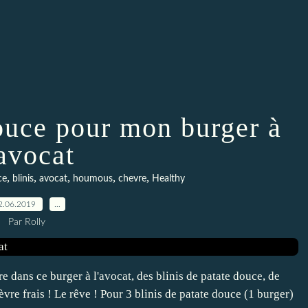
douce pour mon burger à
'avocat
,
,
,
,
,
ce
blinis
avocat
houmous
chevre
Healthy
2.06.2019
…
Par Rolly
ore dans ce burger à l'avocat, des blinis de patate douce, de
vre frais ! Le rêve ! Pour 3 blinis de patate douce (1 burger)