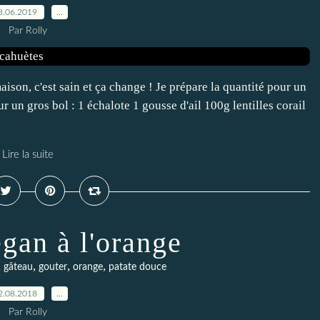
8.06.2019
…
Par Rolly
son, c'est sain et ça change ! Je prépare la quantité pour un
ur un gros bol : 1 échalote 1 gousse d'ail 100g lentilles corail
Lire la suite
gan à l'orange
,
,
,
,
gâteau
gouter
orange
patate douce
2.08.2018
…
Par Rolly