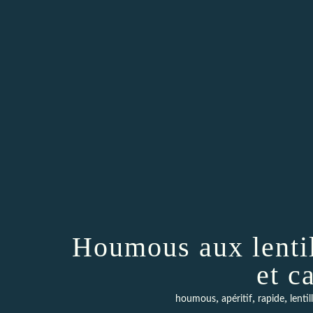
Houmous aux lentil
et c
,
,
,
houmous
apéritif
rapide
lentil