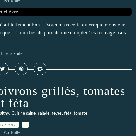
Par Rolly
était tellement bon !! Voici ma recette du croque monsieur
roque : 2 tranches de pain de mie complet 1cs fromage frais
Lire la suite
oivrons grillés, tomates
t féta
,
,
,
,
,
althy
Cuisine saine
salade
feves
feta
tomate
1.07.2017
…
Par Rolly