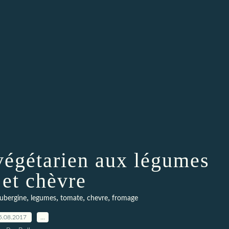
égétarien aux légumes
 et chèvre
,
,
,
,
ubergine
legumes
tomate
chevre
fromage
5.08.2017
…