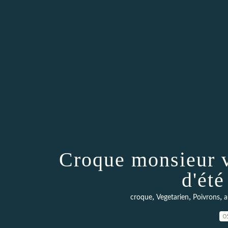
Croque monsieur v
d'été
,
,
,
croque
Vegetarien
Poivrons
a
0