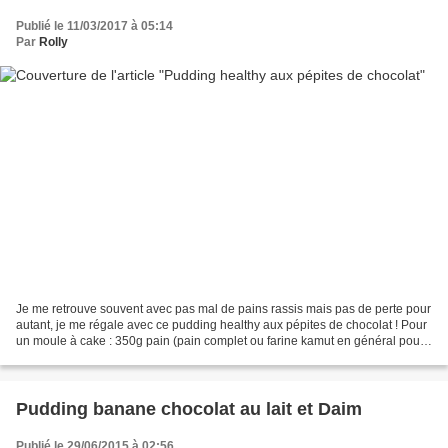
Publié le 11/03/2017 à 05:14
Par
Rolly
Je me retrouve souvent avec pas mal de pains rassis mais pas de perte pour
autant, je me régale avec ce pudding healthy aux pépites de chocolat ! Pour
un moule à cake : 350g pain (pain complet ou farine kamut en général pour
moi) 30cl lait 2 oeufs 1 sachet...
Pudding banane chocolat au lait et Daim
Publié le 29/06/2015 à 02:56