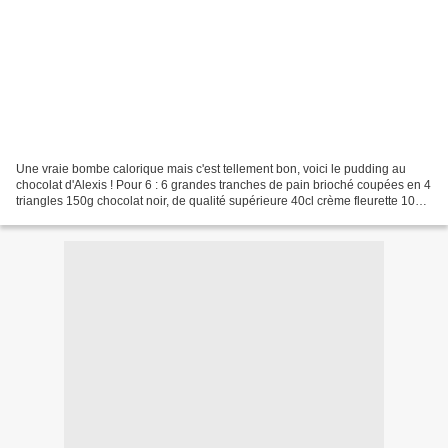
Une vraie bombe calorique mais c'est tellement bon, voici le pudding au
chocolat d'Alexis ! Pour 6 : 6 grandes tranches de pain brioché coupées en 4
triangles 150g chocolat noir, de qualité supérieure 40cl crème fleurette 100g
sucre 75g beurre salé 3...