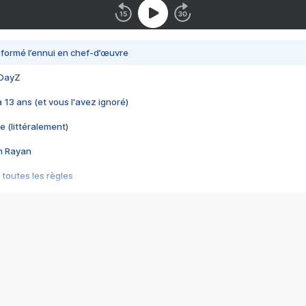
nsformé l’ennui en chef-d’œuvre
 DayZ
 a 13 ans (et vous l'avez ignoré)
e (littéralement)
im Rayan
 toutes les règles
s les jeux vidéo
us choquant de Rockstar ? - Le scandale BULLY
e plus moche de Steam
du RÊVE tourne au CAUCHEMAR
pendant 8 heures