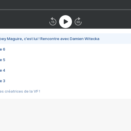
bey Maguire, c'est lui ! Rencontre avec Damien Witecka
e 6
e 5
e 4
e 3
s créatrices de la VF !
e 2
e 1
e Mektoub My Love arrive enfin ! Rencontre avec Shaïn Boumedine et Sal