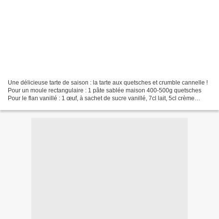
Une délicieuse tarte de saison : la tarte aux quetsches et crumble cannelle !
Pour un moule rectangulaire : 1 pâte sablée maison 400-500g quetsches
Pour le flan vanillé : 1 œuf, à sachet de sucre vanillé, 7cl lait, 5cl crème
liquide Pour le crumble :...