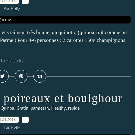
2.08.2016
…
Par Rolly
le et vraiment très bonne, un quinotto (quinoa cuit comme un
 Parme ! Pour 4-6 personnes : 2 carottes 150g champignons
Lire la suite
, poireaux et boulghour
,
,
,
,
,
Quinoa
Gratin
parmesan
Healthy
rapide
5.04.2016
…
Par Rolly