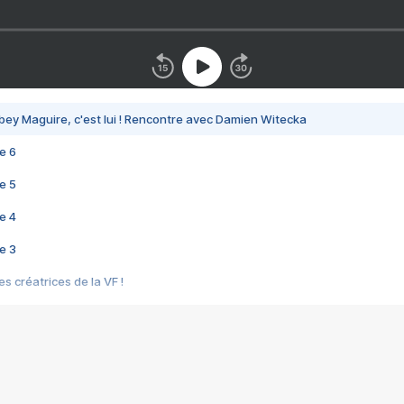
bey Maguire, c'est lui ! Rencontre avec Damien Witecka
e 6
e 5
e 4
e 3
s créatrices de la VF !
e 2
e 1
e Mektoub My Love arrive enfin ! Rencontre avec Shaïn Boumedine et Sal