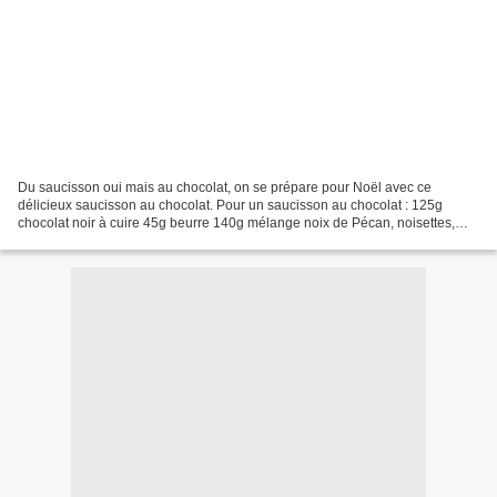
Du saucisson oui mais au chocolat, on se prépare pour Noël avec ce
délicieux saucisson au chocolat. Pour un saucisson au chocolat : 125g
chocolat noir à cuire 45g beurre 140g mélange noix de Pécan, noisettes,
amandes 12 Pims Orange Sucre glace Faites...