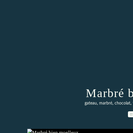
Marbré b
,
,
,
gateau
marbré
chocolat
0