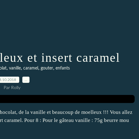
leux et insert caramel
,
,
,
,
olat
vanille
caramel
gouter
enfants
3.10.2018
…
Par Rolly
ocolat, de la vanille et beaucoup de moelleux !!! Vous allez
rt caramel. Pour 8 : Pour le gâteau vanille : 75g beurre mou