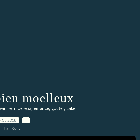
ien moelleux
,
,
,
,
vanille
moelleux
enfance
gouter
cake
7.03.2018
…
Par Rolly