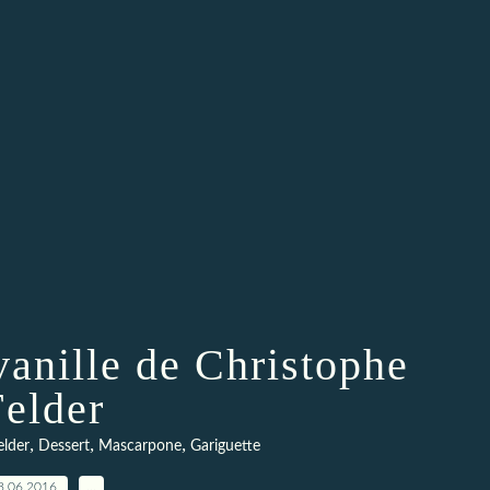
vanille de Christophe
Felder
,
,
,
elder
Dessert
Mascarpone
Gariguette
8.06.2016
…