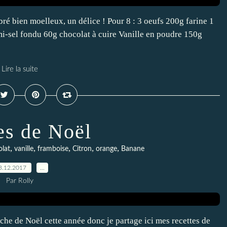
bré bien moelleux, un délice ! Pour 8 : 3 oeufs 200g farine 1
i-sel fondu 60g chocolat à cuire Vanille en poudre 150g
Lire la suite
s de Noël
,
,
,
,
,
lat
vanille
framboise
Citron
orange
Banane
3.12.2017
…
Par Rolly
ûche de Noël cette année donc je partage ici mes recettes de