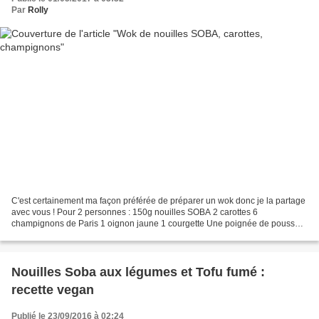
Par
Rolly
C'est certainement ma façon préférée de préparer un wok donc je la partage
avec vous ! Pour 2 personnes : 150g nouilles SOBA 2 carottes 6
champignons de Paris 1 oignon jaune 1 courgette Une poignée de pousses
de haricots mungo 1cs huile d'olive 1cs huile...
Nouilles Soba aux légumes et Tofu fumé :
recette vegan
Publié le 23/09/2016 à 02:24