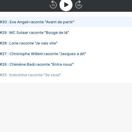
#30 : Eve Angeli raconte "Avant de partir"
#29 : MC Solaar raconte "Bouge de là"
28 : Lorie raconte "Je vais vite"
#27 : Christophe Willem raconte "Jacques a dit"
#26 : Chimène Badi raconte "Entre nous"
#25 : Indochine raconte "3e sexe"
#24 : Zaho raconte "C'est chelou"
#23 : Patrick Bruel raconte "Au café des délices"
#22 : Kyo raconte "Le chemin"
#21 : Nolwenn Leroy raconte "Cassé"
#20 : Patrick Hernandez raconte "Born to be alive"