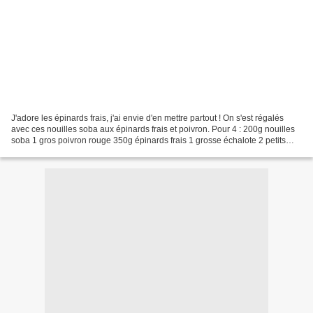
J'adore les épinards frais, j'ai envie d'en mettre partout ! On s'est régalés
avec ces nouilles soba aux épinards frais et poivron. Pour 4 : 200g nouilles
soba 1 gros poivron rouge 350g épinards frais 1 grosse échalote 2 petits
oignons 2cs huile d'olive...