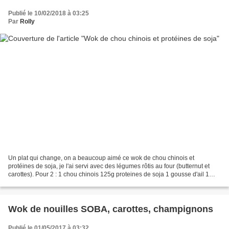
Publié le 10/02/2018 à 03:25
Par
Rolly
Un plat qui change, on a beaucoup aimé ce wok de chou chinois et
protéines de soja, je l'ai servi avec des légumes rôtis au four (butternut et
carottes). Pour 2 : 1 chou chinois 125g proteines de soja 1 gousse d'ail 1
grosse échalote 2cs d'huile d'olive...
Wok de nouilles SOBA, carottes, champignons
Publié le 01/05/2017 à 03:32